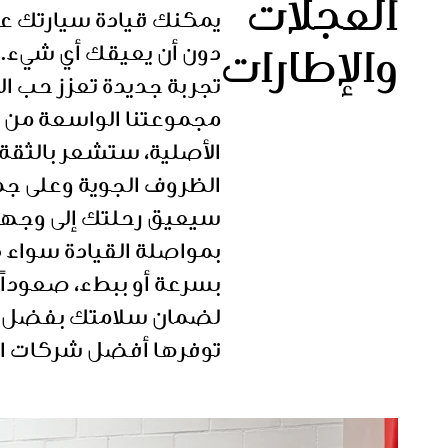
العجلات
يمكنك قيادة سيارتك عل
دون أن يعيقك أي شيء. 
والإطارات
تجربة جديدة تعزز حب ا
الأصلية، ستشعر بالثقة أث
الظروف الجوية وعلى جمي
سيعيق رحلتك إلى وجهتك
بمواصلة القيادة سواء 
بسرعة أو ببطء، صعوداً أ
لضمان سلامتك بفضل إطا
توفرها أفضل شركات الإ