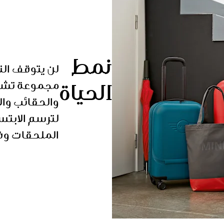
نمط
لن يتوقف ال
الحياة
والحقائب وا
لترسم الابت
الملحقات وفق 