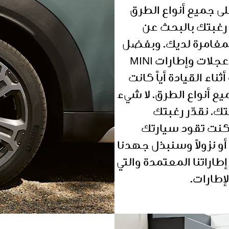
ى جميع أنواع الطرق
رغبتك بالبحث عن
لمغامرة لديك. وبفضل
مجموعتنا الواسعة من عجلات وإطارات MINI
ناء القيادة أياً كانت
ع أنواع الطرق. لا شيء
. نقدّر رغبتك
كنت تقود سيارتك
و نزولاً وسنبذل جهدنا
راتنا المعتمدة والتي
طارات.