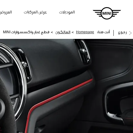
الموديلات
عرض المركبات
العروض
>
>
رجوع
أنت هنا:
Homepage
المالكون
قطع غيار واكسسوارات MINI