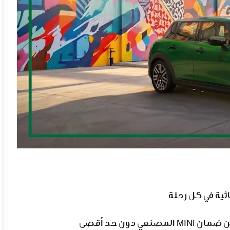
استمتع باسترداد نقدي يصل إلى 13,000 ريال، مع سنتين ضمان MINI المصنعي دون حد أقصى