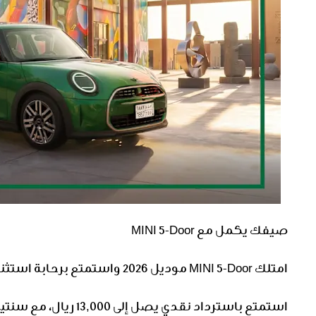
صيفك يكمل مع MINI 5-Door
امتلك MINI 5-Door موديل 2026 واستمتع برحابة استثنائية في كل رحلة